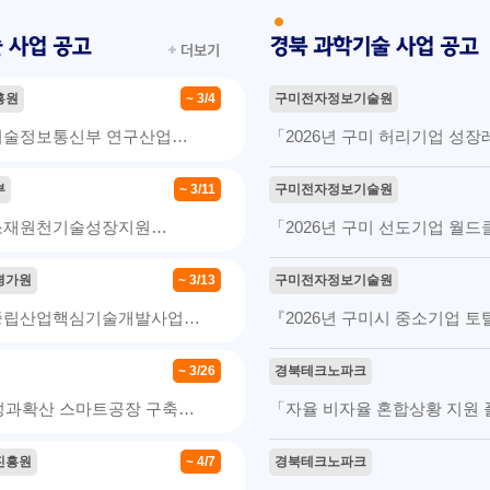
흥원
~ 3/4
구미전자정보기술원
학기술정보통신부 연구산업…
「2026년 구미 허리기업 성장
부
~ 3/11
구미전자정보기술원
단소재원천기술성장지원…
「2026년 구미 선도기업 월
평가원
~ 3/13
구미전자정보기술원
소중립산업핵심기술개발사업…
『2026년 구미시 중소기업 
~ 3/26
경북테크노파크
D성과확산 스마트공장 구축…
「자율 비자율 혼합상황 지원 
진흥원
~ 4/7
경북테크노파크