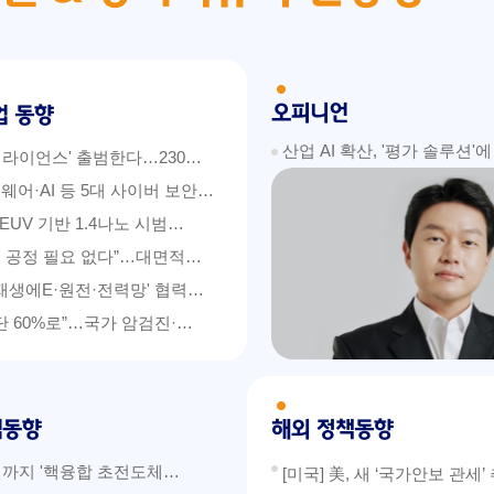
산업 AI 확산, '평가 솔루션'
 얼라이언스' 출범한다…230…
웨어·AI 등 5대 사이버 보안…
 EUV 기반 1.4나노 시범…
 공정 필요 없다”…대면적…
'재생에E·원전·전력망' 협력…
단 60%로”…국가 암검진·…
5년까지 '핵융합 초전도체…
[미국] 美, 새 ‘국가안보 관세