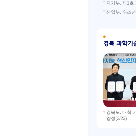
과기부, 제1
산업부, K-조
경북도, 대학·
양성(2/23)