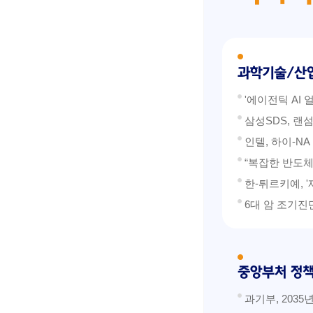
'에이전틱 AI
삼성SDS, 랜섬
인텔, 하이-NA
“복잡한 반도체
한-튀르키예, 
6대 암 조기진
과기부, 203