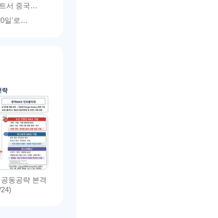
로젝트서 중국…
20일'로…
E 공동공략 본격
24)