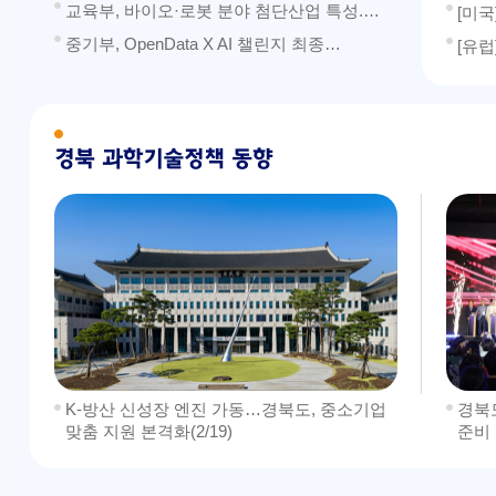
교육부, 바이오·로봇 분야 첨단산업 특성.…
[미국
중기부, OpenData X AI 챌린지 최종…
[유럽
K-방산 신성장 엔진 가동…경북도, 중소기업
경북도
맞춤 지원 본격화(2/19)
준비 