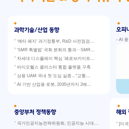
AI 
‘예타 폐지’ 과기정통부, R&D 사전점검…
'SMR 특별법' 국회 본회의 통과···SMR…
차세대 디스플레이 핵심 '페로브카이트…
바이오헬스 클러스터 통합 플랫폼 구축
상용 UAM 국내 첫 도심 실증…“교통…
AI 기반 산업용 로봇, 2035년까지 2배…
국가인공지능전략위원회, 인공지능 시대…
[미국