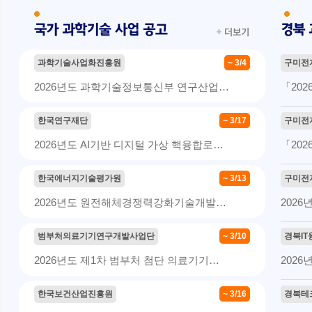
과학기술사업화진흥원
~ 3/4
구미전
2026년도 과학기술정보통신부 연구산업…
「20
한국연구재단
~ 3/17
구미전
2026년도 AI기반 디지털 가상 핵융합로…
「20
한국에너지기술평가원
~ 3/13
구미전
2026년도 원전해체경쟁력강화기술개발…
2026
범부처의료기기연구개발사업단
~ 3/10
경북I
2026년도 제1차 범부처 첨단 의료기기…
202
한국보건산업진흥원
~ 3/16
경북테